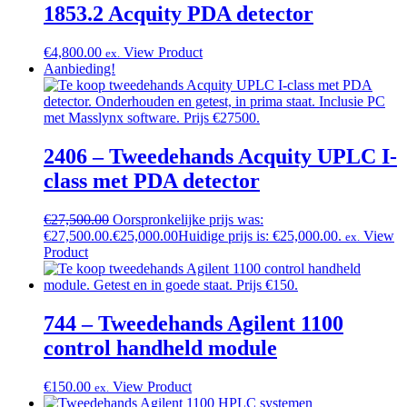
1853.2 Acquity PDA detector
€
4,800.00
View Product
ex.
Aanbieding!
2406 – Tweedehands Acquity UPLC I-
class met PDA detector
€
27,500.00
Oorspronkelijke prijs was:
€27,500.00.
€
25,000.00
Huidige prijs is: €25,000.00.
View
ex.
Product
744 – Tweedehands Agilent 1100
control handheld module
€
150.00
View Product
ex.