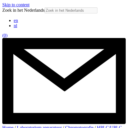
Skip to content
Zoek in het Nederlands
en
nl
(0)
Home
/
Laboratorium apparatuur
/
Chromatografie
/
HPLC/UPLC